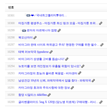
번호
❤️✅국내최고퀄리티❣️대리…
10301
10300
마징가툰 평생주소 - 마징가툰 최신 링크 모음 - 마징가툰 트위…
10299
로마의 아르메니아 점령
10298
북오산자이
10297
비아그라 판매 사이트 허위광고 주의! 현명한 구매를 위한 필수…
10296
태백 러브약국 fjqmdirrnr
10295
비아그라가 성생활 고비를 돕습니다!
10294
뉴토끼를 보면 개인정보가 유출될 위험이 있나요?
10293
카마그라정의 효능과 올바른 복용법 - 비아센터
10292
남성건강 10년의 신뢰, 파워약국에서 답을 찾다 - 파워약국
10291
카마그라정 효과와 주의사항에 대한 정보
10290
함양 시알리스 tldkffltm
10289
글리벤클라미드 5mg X 120정 (당뇨병 치료제) 구매대행 - 러시…