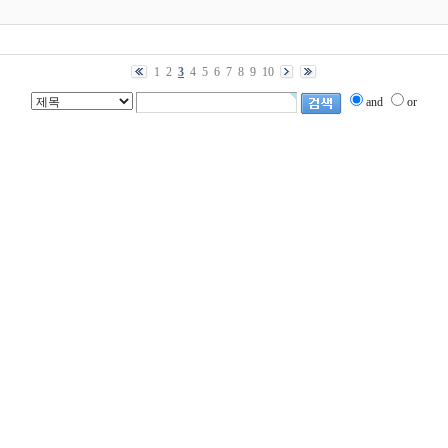
1
2
3
4
5
6
7
8
9
10
and
or