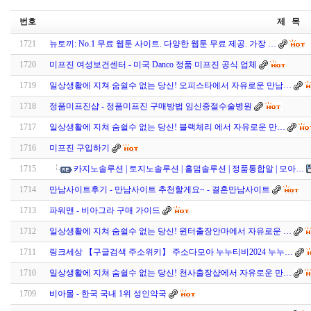
번호
제 목
1721
뉴토끼: No.1 무료 웹툰 사이트. 다양한 웹툰 무료 제공. 가장 …
1720
미프진 여성보건센터 - 미국 Danco 정품 미프진 공식 업체
1719
일상생활에 지쳐 숨쉴수 없는 당신! 오피스타에서 자유로운 만남…
1718
정품미프진샵 - 정품미프진 구매방법 임신중절수술병원
1717
일상생활에 지쳐 숨쉴수 없는 당신! 블랙체리 에서 자유로운 만…
1716
미프진 구입하기
1715
카지노솔루션 | 토지노솔루션 | 홀덤솔루션 | 정품통합알 | 모아…
1714
만남사이트후기 - 만남사이트 추천할게요~ - 결혼만남사이트
1713
파워맨 - 비아그라 구매 가이드
1712
일상생활에 지쳐 숨쉴수 없는 당신! 윈터출장안마에서 자유로운 …
1711
링크세상 【구글검색 주소위키】 주소다모아 누누티비2024 누누…
1710
일상생활에 지쳐 숨쉴수 없는 당신! 천사출장샵에서 자유로운 만…
1709
비아몰 - 한국 국내 1위 성인약국