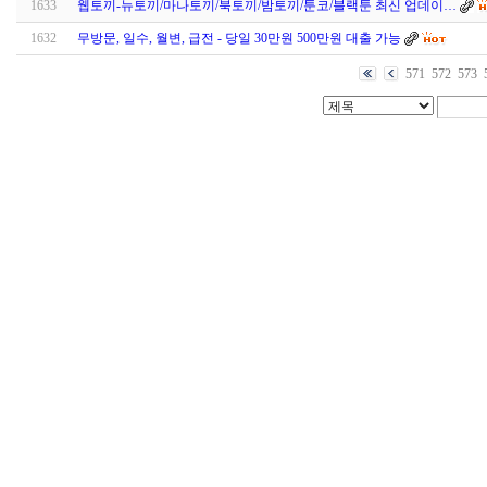
1633
웹토끼-뉴토끼/마나토끼/북토끼/밤토끼/툰코/블랙툰 최신 업데이…
1632
무방문, 일수, 월변, 급전 - 당일 30만원 500만원 대출 가능
571
572
573