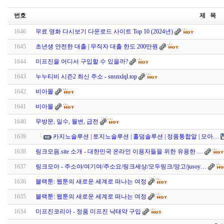
번호
제 목
1646
무료 영화 다시보기 다운로드 사이트 Top 10 (2024년)
1645
초년생 안전한 대출 | 무직자 대출 한도 200만원
1644
미프진을 어디서 구입할 수 있을까?
1643
누누티비 시즌2 최신 주소 - snsnxlql.top
1642
비아몰
1641
비아몰
1640
무방문, 일수, 월변, 급전
1639
카지노솔루션 | 토지노솔루션 | 홀덤솔루션 | 정품통합알 | 모아…
1638
링크모음.site 소개 - 대한민국 온라인 이용자들을 위한 유용한 …
1637
링크모아 - 주소야/여기여/주소요/링크세상/모두링크/망고/jusoy…
1636
블랙툰: 웹툰의 새로운 세계로 떠나는 여정
1635
블랙툰: 웹툰의 새로운 세계로 떠나는 여정
1634
미프진코리아 - 정품 미프진 낙태약 구입