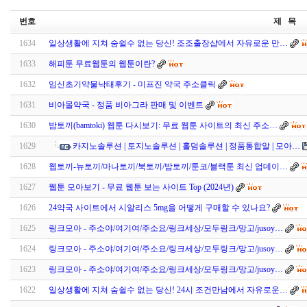
번호
제 목
1634
일상생활에 지쳐 숨쉴수 없는 당신! 조조출장샵에서 자유로운 만…
1633
해피툰 무료웹툰의 웹툰이란?
1632
임신초기약물낙태후기 - 미프진 약국 주소클릭
1631
비아몰약국 - 정품 비아그라 판매 및 이벤트
1630
밤토끼(bamtoki) 웹툰 다시보기: 무료 웹툰 사이트의 최신 주소…
1629
카지노솔루션 | 토지노솔루션 | 홀덤솔루션 | 정품통합알 | 모아…
1628
웹토끼-뉴토끼/마나토끼/북토끼/밤토끼/툰코/블랙툰 최신 업데이…
1627
웹툰 모아보기 - 무료 웹툰 보는 사이트 Top (2024년)
1626
24약국 사이트에서 시알리스 5mg을 어떻게 구매할 수 있나요?
1625
링크모아 - 주소야/여기여/주소요/링크세상/모두링크/망고/jusoy…
1624
링크모아 - 주소야/여기여/주소요/링크세상/모두링크/망고/jusoy…
1623
링크모아 - 주소야/여기여/주소요/링크세상/모두링크/망고/jusoy…
1622
일상생활에 지쳐 숨쉴수 없는 당신! 24시 조건만남에서 자유로운…