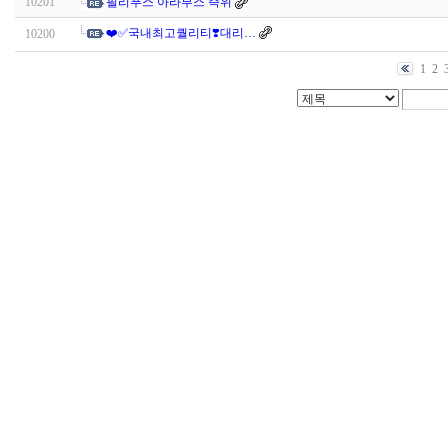
10201
필리푸스 아라부스 즉위
❤️✅국내최고퀄리티❣️대리…
10200
1
2