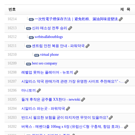
번호
제 목
10214
一次性電子煙保存方法｜避免乾棉、漏油與味道變淡
10213
신라 매소성 전투 승리
10212
webitsallaboutblogs
10211
센트립 안전 복용 안내 - 파워약국
10210
virtual phone
10209
best seo company
10208
레벨업 못하는 플레이어 - 뉴토끼
10207
시알리스 약국 판매가격 관련 가장 유명한 사이트 추천해요!\" -…
10206
마니토끼
10205
들개 후작은 공주를 XX한다 - newtoki
10204
시알리스 파는곳 - 파워약국
10203
반드시 필요한 보험을 굳이 따지자면 무엇이 있을까요?
10202
버목스 - 메벤다졸 100mg x 6정 (유럽산 C형 구충제, 항암 효과)…