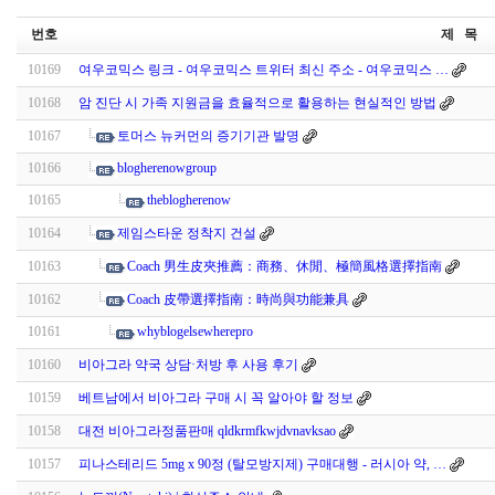
번호
제 목
10169
여우코믹스 링크 - 여우코믹스 트위터 최신 주소 - 여우코믹스 …
10168
암 진단 시 가족 지원금을 효율적으로 활용하는 현실적인 방법
10167
토머스 뉴커먼의 증기기관 발명
10166
blogherenowgroup
10165
theblogherenow
10164
제임스타운 정착지 건설
10163
Coach 男生皮夾推薦：商務、休閒、極簡風格選擇指南
10162
Coach 皮帶選擇指南：時尚與功能兼具
10161
whyblogelsewherepro
10160
비아그라 약국 상담·처방 후 사용 후기
10159
베트남에서 비아그라 구매 시 꼭 알아야 할 정보
10158
대전 비아그라정품판매 qldkrmfkwjdvnavksao
10157
피나스테리드 5mg x 90정 (탈모방지제) 구매대행 - 러시아 약, …