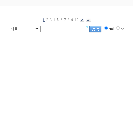
1
2
3
4
5
6
7
8
9
10
and
or