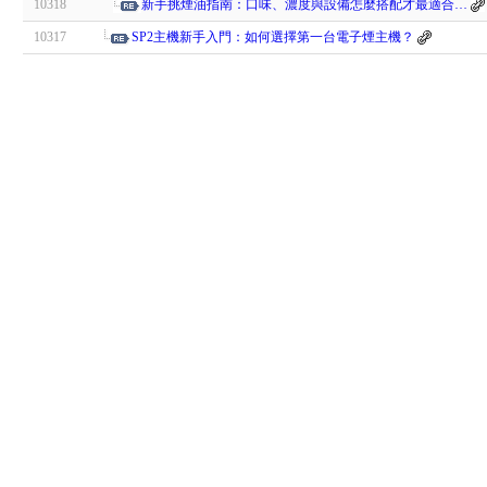
10318
新手挑煙油指南：口味、濃度與設備怎麼搭配才最適合…
10317
SP2主機新手入門：如何選擇第一台電子煙主機？