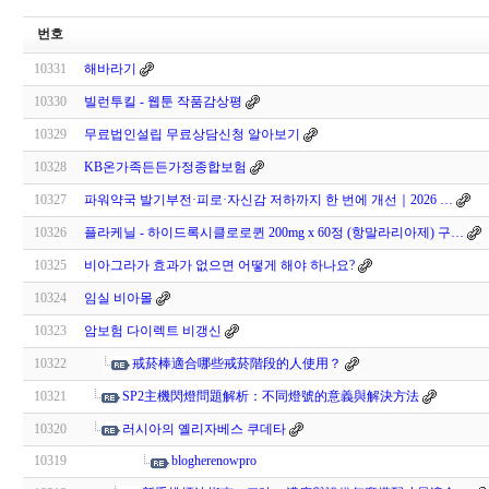
번호
10331
해바라기
10330
빌런투킬 - 웹툰 작품감상평
10329
무료법인설립 무료상담신청 알아보기
10328
KB온가족든든가정종합보험
10327
파워약국 발기부전·피로·자신감 저하까지 한 번에 개선｜2026 …
10326
플라케닐 - 하이드록시클로로퀸 200mg x 60정 (항말라리아제) 구…
10325
비아그라가 효과가 없으면 어떻게 해야 하나요?
10324
임실 비아몰
10323
암보험 다이렉트 비갱신
10322
戒菸棒適合哪些戒菸階段的人使用？
10321
SP2主機閃燈問題解析：不同燈號的意義與解決方法
10320
러시아의 옐리자베스 쿠데타
10319
blogherenowpro