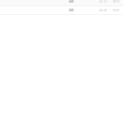
AD
05-15
3833
AD
06-08
3830