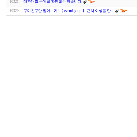
10321
대환대출 순위를 확인할수 있습니다.
10320
구­미­친­구만 알아보기! 【 evenday.top 】 근처 여성을 만…