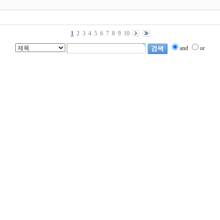
1
2
3
4
5
6
7
8
9
10
and
or