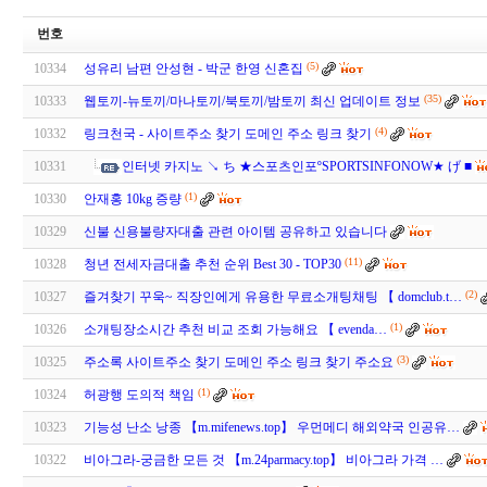
번호
(5)
10334
성유리 남편 안성현 - 박군 한영 신혼집
(35)
10333
웹토끼-뉴토끼/마나토끼/북토끼/밤토끼 최신 업데이트 정보
(4)
10332
링크천국 - 사이트주소 찾기 도메인 주소 링크 찾기
10331
인터넷 카지노 ↘ ち ★스포츠인포ºSPORTSINFONOW★ げ ■
(1)
10330
안재홍 10kg 증량
10329
신불 신용불량자대출 관련 아이템 공유하고 있습니다
(11)
10328
청년 전세자금대출 추천 순위 Best 30 - TOP30
(2)
10327
즐겨찾기 꾸욱~ 직장인에게 유용한 무료소개팅채팅 【 domclub.t…
(1)
10326
소­개­팅­장­소­시­간 추천 비교 조회 가능해요 【 evenda…
(3)
10325
주소록 사이트주소 찾기 도메인 주소 링크 찾기 주소요
(1)
10324
허광행 도의적 책임
10323
기능성 난소 낭종 【m.mifenews.top】 우먼메디 해외약국 인공유…
10322
비아그라-궁금한 모든 것 【m.24parmacy.top】 비아그라 가격 …