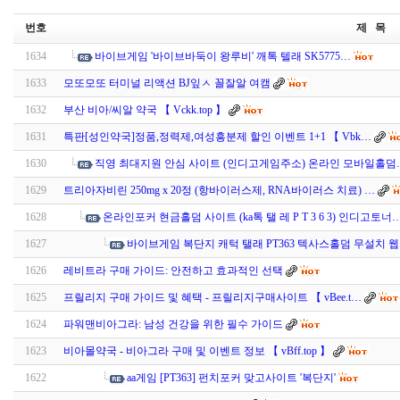
번호
제 목
1634
바이브게임 '바이브바둑이 왕루비' 깨톡 텔래 SK5775…
1633
모또모또 터미널 리액션 BJ잎ㅅ 꼴잘알 여캠
1632
부산 비아/씨알 약국 【 Vckk.top 】
1631
특판[성인약국]정품,정력제,여성흥분제 할인 이벤트 1+1 【 Vbk…
1630
직영 최대지원 안심 사이트 (인디고게임주소) 온라인 모바일홀덤
1629
트리아자비린 250mg x 20정 (항바이러스제, RNA바이러스 치료) …
1628
온라인포커 현금홀덤 사이트 (ka톡 탤 레 P T 3 6 3) 인디고토너
1627
바이브­게임 복단지 캐턱 탤래 PT363 텍사스­홀덤 무설치 
1626
레비트라 구매 가이드: 안전하고 효과적인 선택
1625
프릴리지 구매 가이드 및 혜택 - 프릴리지구매사이트 【 vBee.t…
1624
파워맨비아그라: 남성 건강을 위한 필수 가이드
1623
비아몰약국 - 비아그라 구매 및 이벤트 정보 【 vBff.top 】
1622
aa게임 [PT363] 펀치포커 맞고사이트 '복단지'