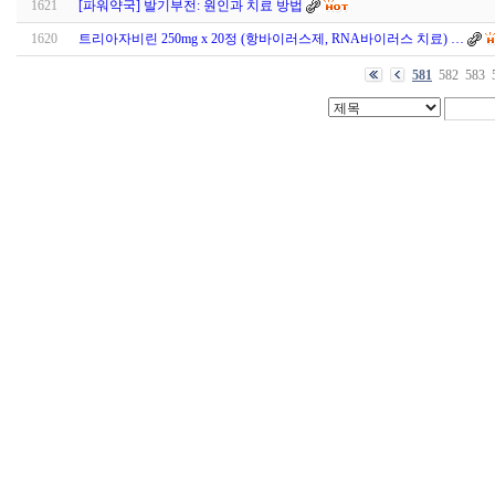
1621
[파워약국] 발기부전: 원인과 치료 방법
1620
트리아자비린 250mg x 20정 (항바이러스제, RNA바이러스 치료) …
581
582
583