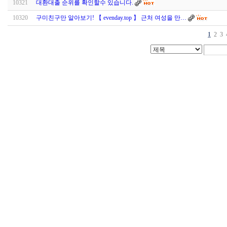
10321
대환대출 순위를 확인할수 있습니다.
10320
구­미­친­구만 알아보기! 【 evenday.top 】 근처 여성을 만…
1
2
3