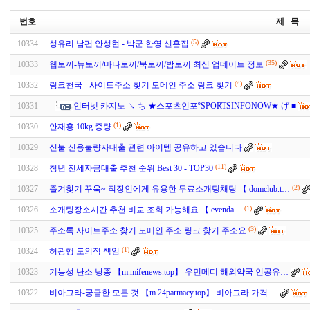
번호
제 목
(5)
10334
성유리 남편 안성현 - 박군 한영 신혼집
(35)
10333
웹토끼-뉴토끼/마나토끼/북토끼/밤토끼 최신 업데이트 정보
(4)
10332
링크천국 - 사이트주소 찾기 도메인 주소 링크 찾기
10331
인터넷 카지노 ↘ ち ★스포츠인포ºSPORTSINFONOW★ げ ■
(1)
10330
안재홍 10kg 증량
10329
신불 신용불량자대출 관련 아이템 공유하고 있습니다
(11)
10328
청년 전세자금대출 추천 순위 Best 30 - TOP30
(2)
10327
즐겨찾기 꾸욱~ 직장인에게 유용한 무료소개팅채팅 【 domclub.t…
(1)
10326
소­개­팅­장­소­시­간 추천 비교 조회 가능해요 【 evenda…
(3)
10325
주소록 사이트주소 찾기 도메인 주소 링크 찾기 주소요
(1)
10324
허광행 도의적 책임
10323
기능성 난소 낭종 【m.mifenews.top】 우먼메디 해외약국 인공유…
10322
비아그라-궁금한 모든 것 【m.24parmacy.top】 비아그라 가격 …