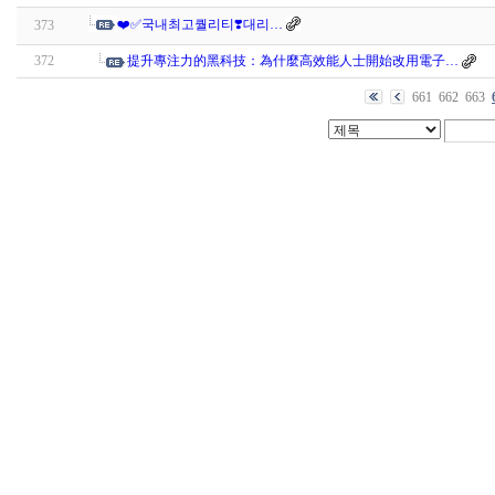
❤️✅국내최고퀄리티❣️대리…
373
372
提升專注力的黑科技：為什麼高效能人士開始改用電子…
661
662
663