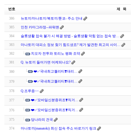
번호
제 목
386
뉴토끼/마나토끼/북토끼/툰코- 주소 안내
385
인천 카마그라정--파워맨
384
슬롯생활 접속 불가 시 해결 방법 - 슬롯생활 막힘 없는 접속 방…
383
마나토끼 대피소 정보 찾기 힘드셨죠? 제가 발견한 최고의 사이…
382
치오자 전투와 토리노 평화 조약
381
Q. 뉴토끼 들어가면 어케되나요?
❤️✅국내최고퀄리티❣️대리…
380
❤️✅국내최고퀄리티❣️대리…
379
378
Q.조루증~~
❤️✅모바일신분증위조❣️직거…
377
❤️✅모바일신분증위조❣️직거…
376
375
당나라의 건국
374
마나토끼(manatoki) 최신 접속 주소 바로가기 링크