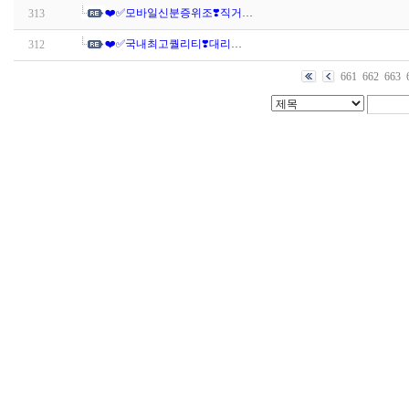
❤️✅모바일신분증위조❣️직거…
313
❤️✅국내최고퀄리티❣️대리…
312
661
662
663