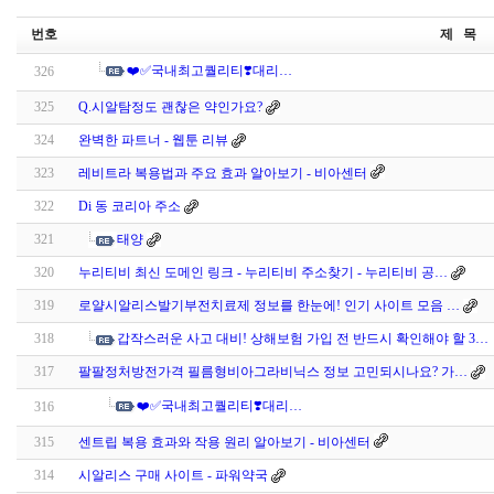
번호
제 목
❤️✅국내최고퀄리티❣️대리…
326
325
Q.시알탐정도 괜찮은 약인가요?
324
완벽한 파트너 - 웹툰 리뷰
323
레비트라 복용법과 주요 효과 알아보기 - 비아센터
322
Di 동 코리아 주소
321
태양
320
누리티비 최신 도메인 링크 - 누리티비 주소찾기 - 누리티비 공…
319
로얄시알리스발기부전치료제 정보를 한눈에! 인기 사이트 모음 …
318
갑작스러운 사고 대비! 상해보험 가입 전 반드시 확인해야 할 3…
317
팔팔정처방전가격 필름형비아그라비닉스 정보 고민되시나요? 가…
❤️✅국내최고퀄리티❣️대리…
316
315
센트립 복용 효과와 작용 원리 알아보기 - 비아센터
314
시알리스 구매 사이트 - 파워약국