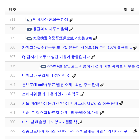
번호
제 목
311
베네치아 공화국 탄생
310
몽골의 니샤푸르 함락
309
怎麼挑選高品質煙彈空殼？完整攻略
308
카마그라살수있는곳 모바일 유용한 사이트 1등 추천 100% 활용하…
307
Q. 갑자기 조루가 생긴 이유가 궁금합니다
306
kkday 4월 할인코드 사용하기 전에 여행 계획을 세우는 
305
비아그라 구입처 - [ 성인약국 ]
304
툰브로(ToonBr) 무료 웹툰 소개 - 최신 주소 안내
303
스페니쉬 플라이 온라인 - 파워약국
302
서울 미래약국 | 온라인 약국 | 비아그라, 시알리스 정품 판매
301
선배, 그 립스틱 바르지 마요 - 웹툰/웹소설/만화
300
어느 날 해츨링이 되었다 - 웹툰 책
299
신종코로나바이러스(SARS-CoV-2) 치료제는 아연? - 러시아 직구 …