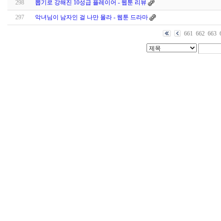
298
뽑기로 강해진 10성급 플레이어 - 웹툰 리뷰
297
악녀님이 남자인 걸 나만 몰라 - 웹툰 드라마
661
662
663