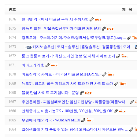
번호
제 목
1676
인터넷 약국에서 미프진 구매 시 주의사항
1675
정품 미프진 - 약물중절산부인과 미프진 처방문의
1674
링크모아 - 주소야/여기여/주소요/링크세상/모두링크/망고/jusoy…
1673
카지노솔루션 | 토지노솔루션 | 홀덤솔루션 | 정품통합알 | 모아…
1672
툰코 웹툰 바로가기: 최신 도메인 정보 및 대체 사이트 소개
1671
비아그라의 힘
1670
미프진약국 사이트 - -미국산 미프진 MIFEGYNE -
1669
뉴토끼: 최고의 웹툰 미리보기 사이트와 대안 사이트 소개
1668
불꽃 만남 사이트 후기입니다 - 문­팅
1667
우먼온리원 - 피임실패로인한 임신고민상담 - 약물중절(약물낙태…
1666
연체중에도 이용가능OK - 100만원, 300만원, 500만원 OK
1665
우먼메디 해외약국 - WOMAN MEDI
1664
일상생활에 지쳐 숨쉴수 없는 당신! 오피스타에서 자유로운 만남…