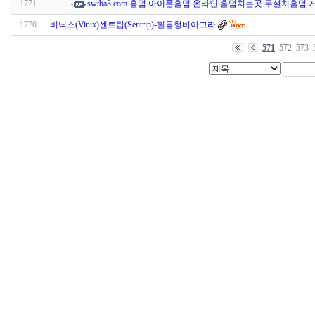
1771
swtba3.com 홀덤 아이폰홀덤 온라인 홀덤치는곳 무설치홀덤 
1770
비닉스(Vinix)센트립(Sentrip)-필름형비아그라
571
572
573