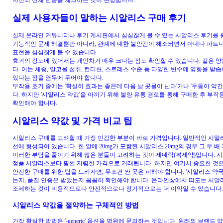
실제 사용자들이 말하는 시알리스 구매 후기
실제 온라인 커뮤니티나 후기 게시판에서 심심찮게 볼 수 있는 시알리스 후기를 종
기능적인 문제 해결뿐만 아니라, 관계에 대한 불안감이 해소되면서 아내나 파트너
표현을 심심찮게 볼 수 있습니다.
효과의 강도에 있어서는 개인차가 매우 크다는 점도 확인할 수 있습니다. 같은 양
다. 이는 체중, 알코올 섭취, 컨디션, 스트레스 수준 등 다양한 변수에 영향을 받습
있다는 점을 염두에 두어야 합니다.
부작용 호기 중에는 '확실히 효과는 좋은데 다음 날 콧물이 난다'거나 '두통이 약
다. 하지만 '시알리스 약값'을 아끼기 위해 불량 유통 경로를 통해 구매한 후 부작용
확인해야 합니다.
시알리스 약값 및 가격 비교 팁
시알리스 구매를 고려할 때 가장 민감한 부분이 바로 가격입니다. 일반적인 시알리스 10
선에 형성되어 있습니다. 한 알에 20mg가 포함된 시알리스 20mg의 경우 그 두
이러한 부담을 줄이기 위해 많은 분들이 고려하는 것이 제네릭(복제약)입니다. 
정품 시알리스보다 훨씬 저렴한 가격으로 거래됩니다. 하지만 여기서 중요한 것은
안전한 구매를 위한 팁을 드리자면, 무조건 싼 곳은 피해야 합니다. '시알리스 약국'
는지, 품질 인증은 받았는지 꼼꼼히 확인해야 합니다. 온라인상에서 떠도는 시알
조제하는 것이 비용적으로나 안전적으로나 장기적으로는 더 이익일 수 있습니다.
시알리스 약값을 절약하는 구체적인 방법
가장 확실한 방법은 '-generic' 옵션을 병원에 문의하는 것입니다. 원래의 브랜드