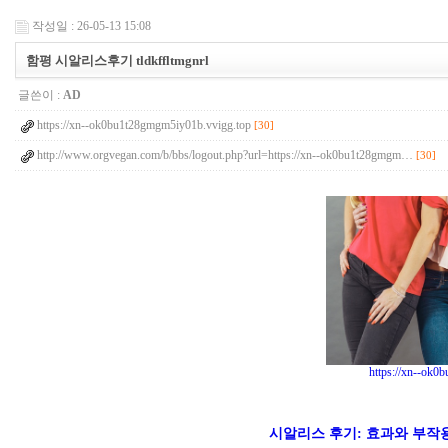
작성일 : 26-05-13 15:08
함평 시알리스후기 tldkffltmgnrl
글쓴이 :
AD
https://xn--ok0bu1t28gmgm5iy01b.vvigg.top
[30]
http://www.orgvegan.com/b/bbs/logout.php?url=https://xn--ok0bu1t28gmgm…
[30]
https://xn--ok0
시알리스 후기: 효과와 부작용