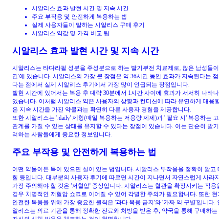
시알리스 효과 발현 시간 및 지속 시간
주요 부작용 및 안전하게 복용하는 법
실제 사용자들이 말하는 시알리스 구매 후기
시알리스 약값 및 가격 비교 팁
시알리스 효과 발현 시간 및 지속 시간
시알리스는 타다라필 성분을 주성분으로 하는 발기부전 치료제로, 많은 남성들이 '
간'에 있습니다. 시알리스의 가장 큰 장점은 약 36시간 동안 효과가 지속된다는 
다는 점에서 실제 시알리스 후기에서 가장 많이 언급되는 장점입니다.
발현 시간에 있어서는 복용 후 대략 30분에서 1시간 사이에 효과가 서서히 나타나
있습니다. 이처럼 시알리스 약은 사용자의 상황과 컨디션에 따라 유연하게 대응할 
은 지속 시간을 가진 약물과는 확연히 다른 사용자 경험을 제공합니다.
또한 시알리스는 '.daily' 제형(매일 복용하는 저용량 제제)과 ' 필요 시' 복
관계를 가질 수 있는 상태를 유지할 수 있다는 장점이 있습니다. 이는 단순히 발기
려하는 사람들에게 중요한 정보입니다.
주요 부작용 및 안전하게 복용하는 법
어떤 약물이든 득이 있으면 실이 있는 법입니다. 시알리스 부작용을 정확히 알고 
힘 등입니다. 대부분의 사용자 후기에 따르면 시간이 지나면서 자연스럽게 사라
가장 주의해야 할 것은 '저혈압' 증상입니다. 시알리스는 혈관을 확장시키는 작용을 하
경우 치명적인 저혈압 쇼크로 이어질 수 있어 각별한 주의가 필요합니다. 또한 현
안전한 복용을 위해 가장 중요한 원칙은 '과다 복용 금지'와 '가짜 약 구별'입니다
알리스는 의료 기관을 통해 정확한 진료와 처방을 받은 후, 약국을 통해 구매하는 것
자신의 신체 반응을 체크하는 것이 현명합니다.