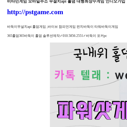
비타민게임 모바일주소 무설치api 홀덤 대형최장수게임 인디오가입
http://pstgame.com
바둑이무설치api 홀덤게임 ,바이브 참피언게임 펀치바둑이 타워바둑이게임
365홀덤365바둑이 홀덤 솔루션제작✓010.5856.2551✓바둑이 포커pc