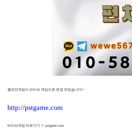
챔피언게임이 바이브 게임으로 변경 되었습니다!~
http://pstgame.com
바이브게임 바로가기 ☞ pstgame.com