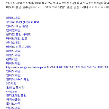
안전 실 사이트 #펀치게임바둑이 #타워게임 #무설치api 홀덤게임 #무설치api 홀
바둑이 홀덤 솔루션제작 ✓010.5856.2551 와일드홀덤 검증노리터 바이브바두
와일드게임
무설치 웹api ghfeja 바둑이
인디오 게임 홀덤
챔피언게임
온라인 홀덤 사이트
바이브게임 맞고
인디오게임
바이브 바둑이 게임
와일드게임
와일드게임
펀치게임
바이브게임
https://sites.google.com/view/pshot365/%ED%8C%8C%EC%9B%8C%EC%83%
인디오게임
인디오게임
인디어바둑이게임
365게임
홀덤 슬롯게임
vivegame
인디오게임홀덤
파워샷홀덤
몰디브바두기
인디오게임