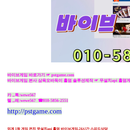
바이브게임 바로가기 ☞ pstgame.com
바이브게임 본사 삼육오바둑이 홀덤 솔루션제작 ☞ 무설치api 홀덤게
카 ,,톡:wewe567
텔 ,,레:wewe567 ☎010-5856-2551
http://pstgame.com
업계 1등 게임 펀치 무설치api 홀덤 바이브게임,24시간 스피드상담