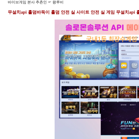
바이브게임 본사 추쵼인 ☞ 왕루비
무설치api 홀덤바둑이 홀덤 안전 실 사이트 안전 실 게임 무설치ap