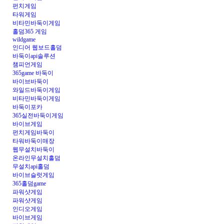
펀치게임
타워게임
비타민바둑이게임
홀덤365 게임
wildgame
인디어 웹보드홀덤
바둑이api솔루션
챔피언게임
365game 바둑이
바이브바둑이
와일드바둑이게임
비타민바둑이게임
바둑이포카
365실전바둑이게임
바이브게임
펀치게임바둑이
타워바둑이매장
웹무설치바둑이
온라인무설치홀덤
무설치api홀덤
바이브슬럿게임
365홀덤game
파워샷게임
파워샷게임
인디오게임
바이브게임