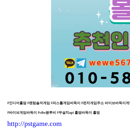
#인디어홀덤 #팬텀솔저게임 #피스톨게임바둑이 #펀치게임주소 바이브바둑이
#바이브게임바둑이 #vibe왕루비 #무설치api 홀덤바둑이 홀덤
http://pstgame.com