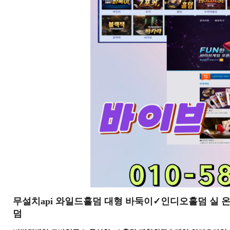
무설치api 와일드홀덤 대형 바둑이✓인디오홀덤 실 온라인
덤