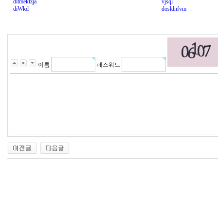
ditmektzja
vjsql
diWkd
dosldnfvm
e
u
r
o
m
i
이름
패스워드
f
e
g
y
n
발
기
부
전
치
료
약
밍
키
넷
M
i
n
K
y.