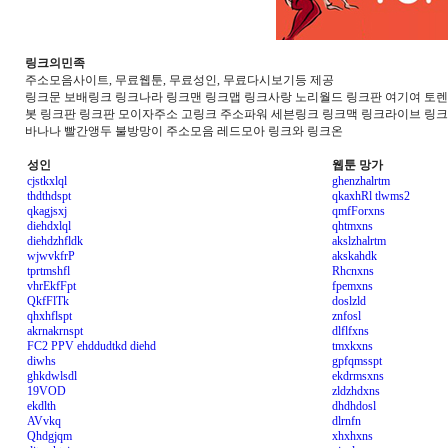
링크의민족
주소모음사이트, 무료웹툰, 무료성인, 무료다시보기등 제공
링크문 보배링크 링크나라 링크맨 링크맵 링크사랑 노리월드 링크판 여기여 토렌트
봇 링크판 링크판 모이자주소 고링크 주소파워 세븐링크 링크맥 링크라이브 링
바나나 빨간앵두 불방망이 주소모음 레드모아 링크와 링크온
성인
웹툰 망가
cjstkxlql
ghenzhalrtm
thdthdspt
qkaxhRl tlwms2
qkagjsxj
qmfForxns
diehdxlql
qhtmxns
diehdzhfldk
akslzhalrtm
wjwvkfrP
akskahdk
tprtmshfl
Rhcnxns
vhrEkfFpt
fpemxns
QkfFlTk
doslzld
qhxhflspt
znfosl
akrnakrnspt
dlflfxns
FC2 PPV ehddudtkd diehd
tmxkxns
diwhs
gpfqmsspt
ghkdwlsdl
ekdrmsxns
19VOD
zldzhdxns
ekdlth
dhdhdosl
AVvkq
dlrnfn
Qhdgjqm
xhxhxns