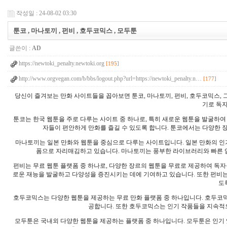
작성일 : 24-08-02 03:30
툰코 , 마나토끼 , 펀비 , 호두코믹스 , 모두툰
글쓴이 :
AD
https://newtoki_penalty.newtoki.org
[195]
http://www.orgvegan.com/b/bbs/logout.php?url=https://newtoki_penalty.n…
[177]
당신이 즐겨보는 만화 사이트들을 꼽아보면 툰코, 마나토끼, 펀비, 호두코믹스, 
기로 독
툰코는 한국 웹툰을 주로 다루는 사이트 중 하나로, 특히 새로운 웹툰을 발굴하
자들이 편안하게 만화를 즐길 수 있도록 합니다. 툰코에서는 다양한 
마나토끼는 일본 만화와 웹툰을 중심으로 다루는 사이트입니다. 일본 만화의 인
폼으로 자리매김하고 있습니다. 마나토끼는 풍부한 라이브러리와 빠른 
펀비는 무료 웹툰 플랫폼 중 하나로, 다양한 장르의 웹툰을 무료로 제공하여 독
로운 재능을 발굴하고 다양성을 증진시키는 데에 기여하고 있습니다. 또한 펀비는 
도
호두코믹스는 다양한 웹툰을 제공하는 무료 만화 플랫폼 중 하나입니다. 호두코
공합니다. 또한 호두코믹스는 인기 작품들을 지속적
모두툰은 국내외 다양한 웹툰을 제공하는 플랫폼 중 하나입니다. 모두툰은 인기