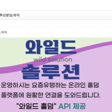
 솔루션분양,제작
양,제작