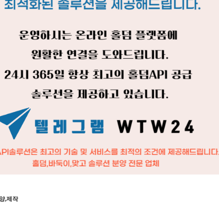
분양,제작