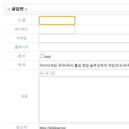
:: 글답변 ::
이 름
패스워드
이메일
홈페이지
옵 션
html
제 목
내용
링크 #1