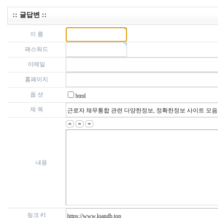
:: 글답변 ::
이 름
패스워드
이메일
홈페이지
옵 션
html
제 목
내용
링크 #1