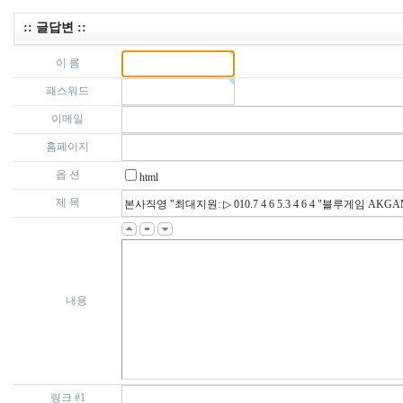
:: 글답변 ::
이 름
패스워드
이메일
홈페이지
옵 션
html
제 목
내용
링크 #1